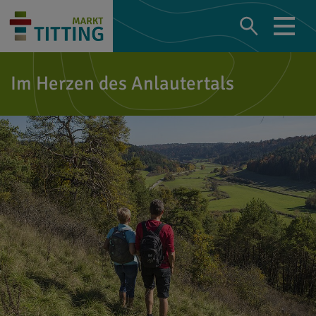
Im Herzen des Anlautertals