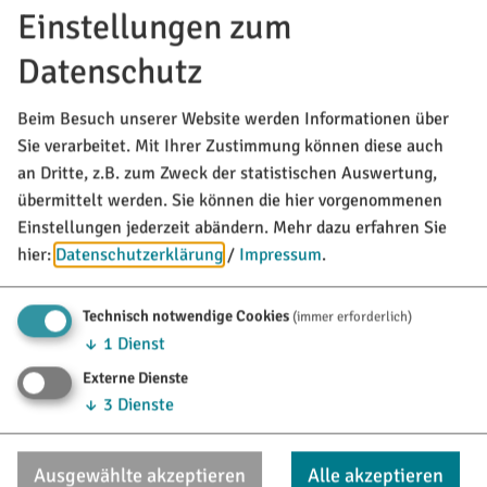
Rathausplatz 1
Einstellungen zum
85135 Titting
Datenschutz
08423/9921-0
Beim Besuch unserer Website werden Informationen über
info@titting.de
Sie verarbeitet. Mit Ihrer Zustimmung können diese auch
an Dritte, z.B. zum Zweck der statistischen Auswertung,
übermittelt werden. Sie können die hier vorgenommenen
TOURISTINFO
Einstellungen jederzeit abändern.
Mehr dazu erfahren Sie
Marktstraße 21
hier:
Datenschutzerklärung
/
Impressum
.
85135 Titting
Technisch notwendige Cookies
(immer erforderlich)
08423/9921-28
↓
1
Dienst
tourismus@titting.de
Externe Dienste
↓
3
Dienste
Ausgewählte akzeptieren
Alle akzeptieren