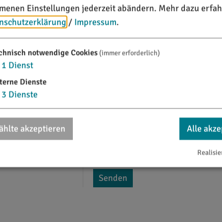
enen Einstellungen jederzeit abändern.
Mehr dazu erfah
E-Mail*
nschutzerklärung
/
Impressum
.
Betreff*
chnisch notwendige Cookies
(immer erforderlich)
1
Dienst
Nachricht*
terne Dienste
3
Dienste
hlte akzeptieren
Alle akze
Realisie
Ich habe die
Datenschutzerklärun
Senden