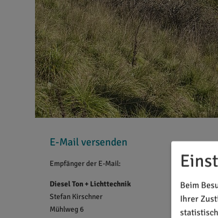
E-Mail versenden
Eins
Empfänger der E-Mail:
Diesel Ton + Lichttechnik
Beim Besu
Stefan Kirschner
Ihrer Zus
Mühlweg 6
statistis