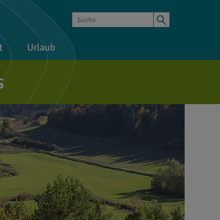
t
Urlaub
s