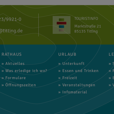
23/9921-0
TOURISTINFO
Marktstraße 21
@titting.de
85135 Titting
RATHAUS
URLAUB
L
Aktuelles
Unterkunft
S
Was erledige ich wo?
Essen und Trinken
F
Formulare
Freizeit
B
Öffnungszeiten
Veranstaltungen
V
Infomaterial