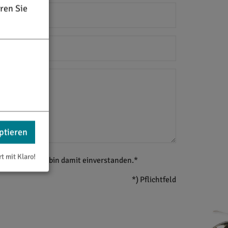
ren Sie
ptieren
rt mit Klaro!
g gelesen
und bin damit einverstanden.*
*) Pflichtfeld