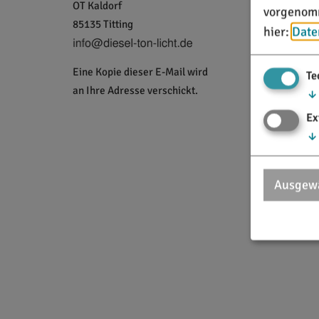
OT Kaldorf
vorgenomm
85135 Titting
hier:
Date
Eine Kopie dieser E-Mail wird
Te
an Ihre Adresse verschickt.
↓
Ex
↓
Ausgewä