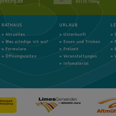
@titting.de
85135 Titting
RATHAUS
URLAUB
L
Aktuelles
Unterkunft
S
Was erledige ich wo?
Essen und Trinken
F
Formulare
Freizeit
B
Öffnungszeiten
Veranstaltungen
V
Infomaterial