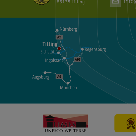
info
85135 Titting