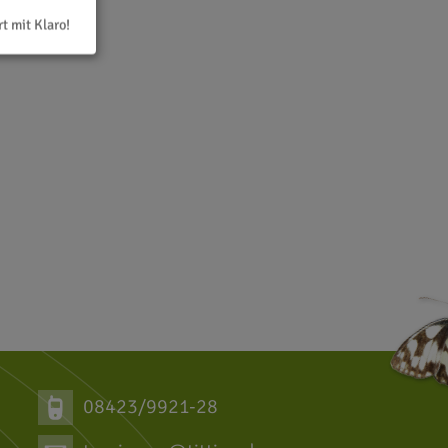
rt mit Klaro!
08423/9921-28