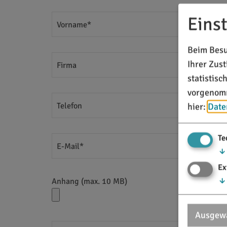
Eins
Vorname*
Beim Besu
Ihrer Zus
Firma
statistis
vorgenomm
hier:
Date
Telefon
Te
E-Mail*
↓
Ex
↓
Anhang (max. 10 MB)
Ausgewä