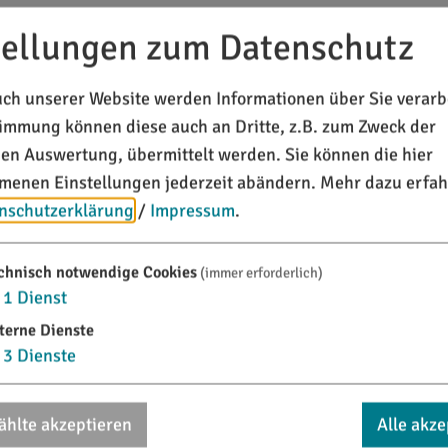
tellungen zum Datenschutz
Nachname*
ch unserer Website werden Informationen über Sie verarbe
timmung können diese auch an Dritte, z.B. zum Zweck der
chen Auswertung, übermittelt werden. Sie können die hier
enen Einstellungen jederzeit abändern.
Mehr dazu erfah
nschutzerklärung
/
Impressum
.
Fax
chnisch notwendige Cookies
(immer erforderlich)
1
Dienst
terne Dienste
3
Dienste
hlte akzeptieren
Alle akze