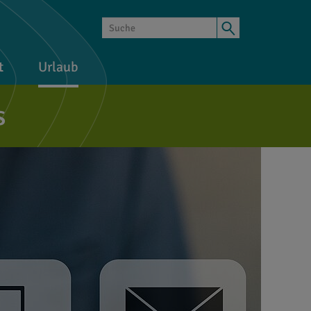
t
Urlaub
s