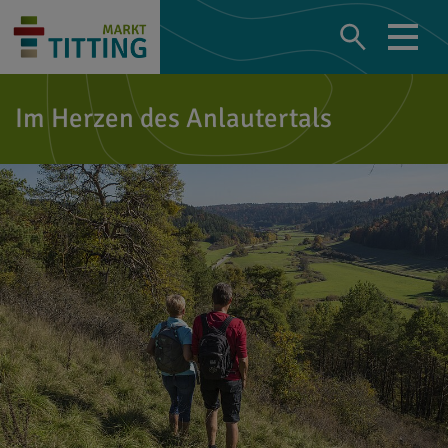
Im Herzen des Anlautertals