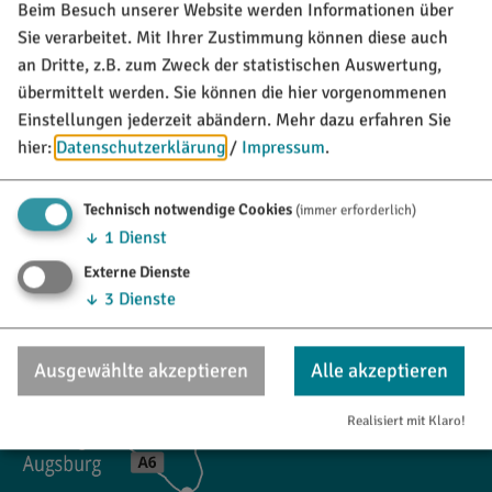
TOURISTINFO
Beim Besuch unserer Website werden Informationen über
Marktstraße 21
Sie verarbeitet. Mit Ihrer Zustimmung können diese auch
85135 Titting
an Dritte, z.B. zum Zweck der statistischen Auswertung,
übermittelt werden. Sie können die hier vorgenommenen
08423/9921-28
Einstellungen jederzeit abändern.
Mehr dazu erfahren Sie
hier:
Datenschutzerklärung
/
Impressum
.
tourismus@titting.de
Technisch notwendige Cookies
(immer erforderlich)
↓
1
Dienst
Externe Dienste
↓
3
Dienste
Ausgewählte akzeptieren
Alle akzeptieren
Realisiert mit Klaro!