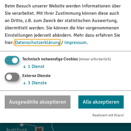
Beim Besuch unserer Website werden Informationen über
TOURISTINFO
Sie verarbeitet. Mit Ihrer Zustimmung können diese auch
Marktstraße 21
an Dritte, z.B. zum Zweck der statistischen Auswertung,
85135 Titting
übermittelt werden. Sie können die hier vorgenommenen
Einstellungen jederzeit abändern.
Mehr dazu erfahren Sie
08423/9921-28
hier:
Datenschutzerklärung
/
Impressum
.
tourismus@titting.de
Technisch notwendige Cookies
(immer erforderlich)
↓
1
Dienst
Externe Dienste
↓
3
Dienste
Ausgewählte akzeptieren
Alle akzeptieren
Realisiert mit Klaro!