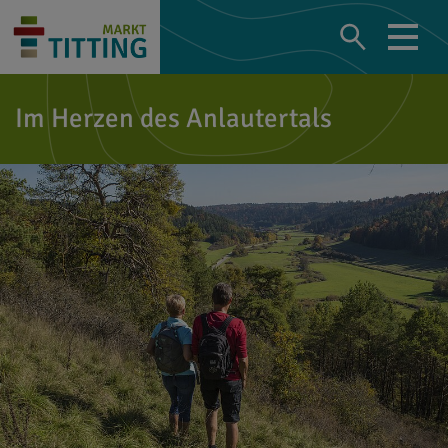
Im Herzen des Anlautertals