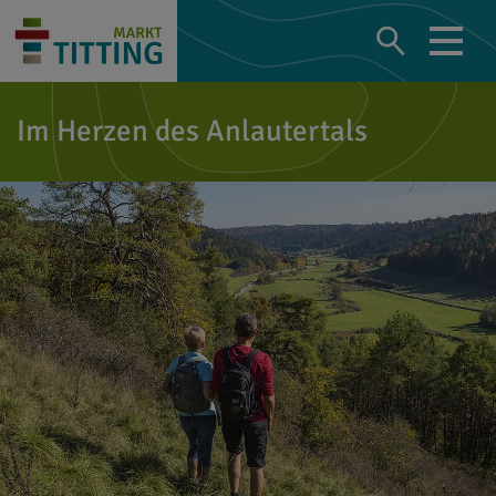
Im Herzen des Anlautertals