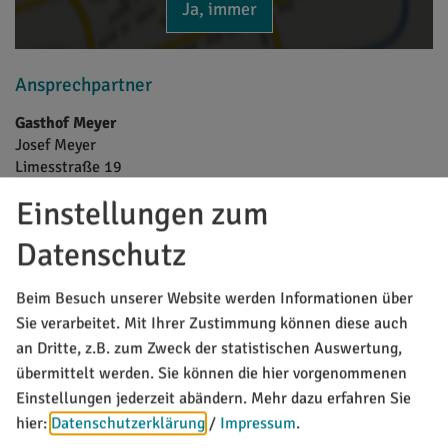
Ja, immer
Ansprechpartner
Gasthof Meyer
Josef
Meyer
Limesstraße 19
OT Erkertshofen
Einstellungen zum
85135
Titting
Tel.:
08423/557
Datenschutz
vCard
GPS:
48°58'44.01''N
11°13'10.22''E
Beim Besuch unserer Website werden Informationen über
Sie verarbeitet. Mit Ihrer Zustimmung können diese auch
an Dritte, z.B. zum Zweck der statistischen Auswertung,
MARKT TITTING
übermittelt werden. Sie können die hier vorgenommenen
Rathausplatz 1
Einstellungen jederzeit abändern.
Mehr dazu erfahren Sie
85135 Titting
hier:
Datenschutzerklärung
/
Impressum
.