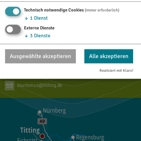
08423/9921-0
Technisch notwendige Cookies
(immer erforderlich)
info@titting.de
↓
1
Dienst
Externe Dienste
↓
3
Dienste
TOURISTINFO
Marktstraße 21
Ausgewählte akzeptieren
Alle akzeptieren
85135 Titting
Realisiert mit Klaro!
08423/9921-28
tourismus@titting.de