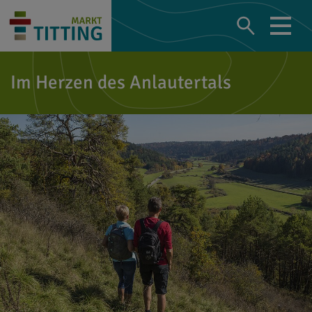
Im Herzen des Anlautertals