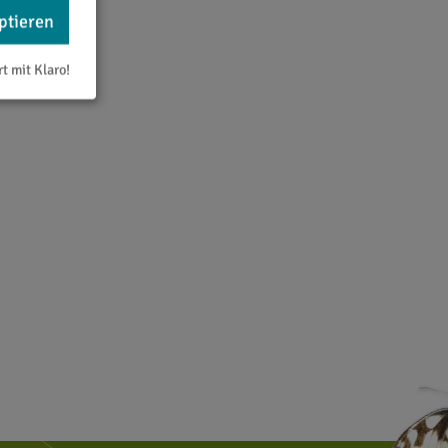
ptieren
rt mit Klaro!