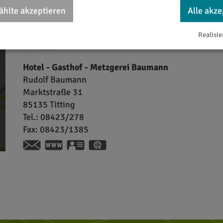
hlte akzeptieren
Alle akze
Realisie
Adresse
Hotel - Gasthof - Metzgerei Baumann
Rudolf
Baumann
Marktstraße 31
85135
Titting
Tel.:
08423/278
Fax:
08423/1385
www.baumann-gasthof.de
vCard
GPS:
48°59'47.36''N
11°12'39.71''E