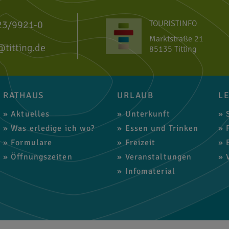
23/9921-0
TOURISTINFO
Marktstraße 21
@titting.de
85135 Titting
RATHAUS
URLAUB
L
Aktuelles
Unterkunft
S
Was erledige ich wo?
Essen und Trinken
F
Formulare
Freizeit
B
Öffnungszeiten
Veranstaltungen
V
Infomaterial