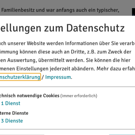
 Familienbesitz und war anfangs auch ein typischer,
ht stehen: 1996 wurde der Gasthof stilsicher
tellungen zum Datenschutz
d. Aus der gelungenen Verbindung von bayerischer
das, was uns heute auszeichnet: Ein
ch unserer Website werden Informationen über Sie verarbe
izil auf hohem Niveau, ein idealer Platz zum Feiern
timmung können diese auch an Dritte, z.B. zum Zweck der
rer "Gasthof" eben!
chen Auswertung, übermittelt werden. Sie können die hier
t herumgesprochen: sogar aus Hamburg und Berlin
enen Einstellungen jederzeit abändern.
Mehr dazu erfah
nschutzerklärung
/
Impressum
.
chnisch notwendige Cookies
(immer erforderlich)
1
Dienst
terne Dienste
3
Dienste