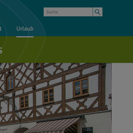
t
Urlaub
s