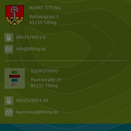
MARKT TITTING
Rathausplatz 1
85135 Titting
08423/9921-0
info@titting.de
TOURISTINFO
Marktstraße 21
85135 Titting
08423/9921-28
tourismus@titting.de