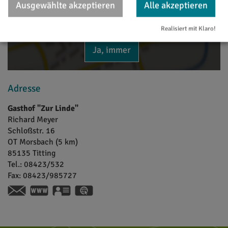
Ausgewählte akzeptieren
Alle akzeptieren
Möchten Sie von Google Maps bereitgestellte externe
Inhalte laden?
Realisiert mit Klaro!
Ja, immer
Adresse
Gasthof "Zur Linde"
Richard
Meyer
Schloßstr. 16
OT Morsbach (5 km)
85135
Titting
Tel.:
08423/532
Fax:
08423/985727
www.gasthof-meyer-morsbach.de
vCard
GPS:
49°1'13.98''N
11°15'11.58''E