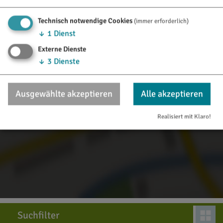
Inhalte laden?
Technisch notwendige Cookies
(immer erforderlich)
↓
1
Dienst
Ja, immer
Externe Dienste
↓
3
Dienste
Ausgewählte akzeptieren
Alle akzeptieren
Realisiert mit Klaro!
Suchfilter