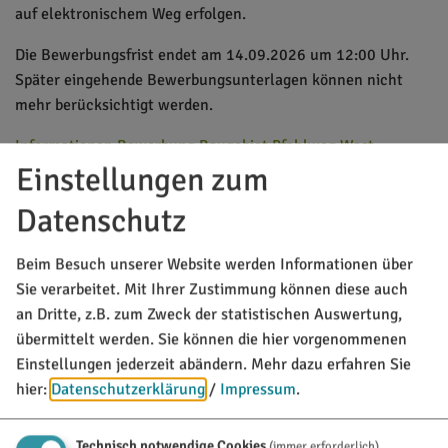
auf elektronischem Weg erfolgen.
Die Bewerbungsfrist endet am 14.09.2026 um 12:00 Uhr.
Später eingehende Bewerbungsunterlagen können nicht
mehr berücksichtigt werden.
Informationen Bewerbung Baugebiet Pfahlweg West
Einstellungen zum
Richtlinien Vergabeverfahren Baugebiet Pfahlweg West
Datenschutz
Fragebogen Vergabeverfahren Baugebiet Pfahlweg West
Beim Besuch unserer Website werden Informationen über
Sie verarbeitet. Mit Ihrer Zustimmung können diese auch
MARKT TITTING
an Dritte, z.B. zum Zweck der statistischen Auswertung,
Rathausplatz 1
übermittelt werden. Sie können die hier vorgenommenen
85135 Titting
Einstellungen jederzeit abändern.
Mehr dazu erfahren Sie
hier:
Datenschutzerklärung
/
Impressum
.
08423/9921-0
info@titting.de
Technisch notwendige Cookies
(immer erforderlich)