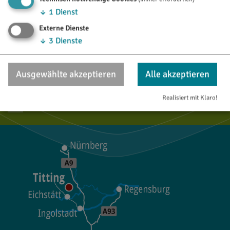
↓
1
Dienst
Externe Dienste
TOURISTINFO
↓
3
Dienste
Marktstraße 21
85135 Titting
Ausgewählte akzeptieren
Alle akzeptieren
08423/9921-28
Realisiert mit Klaro!
tourismus@titting.de