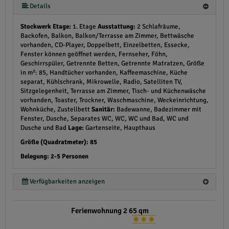
Details
Stockwerk Etage:
1. Etage
Ausstattung:
2 Schlafräume,
Backofen, Balkon, Balkon/Terrasse am Zimmer, Bettwäsche
vorhanden, CD-Player, Doppelbett, Einzelbetten, Essecke,
Fenster können geöffnet werden, Fernseher, Föhn,
Geschirrspüler, Getrennte Betten, Getrennte Matratzen, Größe
in m²: 85, Handtücher vorhanden, Kaffeemaschine, Küche
separat, Kühlschrank, Mikrowelle, Radio, Satelliten TV,
Sitzgelegenheit, Terrasse am Zimmer, Tisch- und Küchenwäsche
vorhanden, Toaster, Trockner, Waschmaschine, Weckeinrichtung,
Wohnküche, Zustellbett
Sanitär:
Badewanne, Badezimmer mit
Fenster, Dusche, Separates WC, WC, WC und Bad, WC und
Dusche und Bad
Lage:
Gartenseite, Haupthaus
Größe (Quadratmeter): 85
Belegung: 2-5 Personen
Verfügbarkeiten anzeigen
Ferienwohnung 2 65 qm