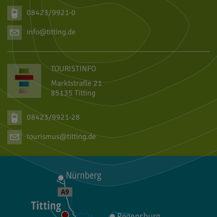
08423/9921-0
info@titting.de
TOURISTINFO
Marktstraße 21
85135 Titting
08423/9921-28
tourismus@titting.de