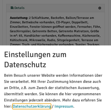
Details
Ausstattung:
2 Schlafräume, Backofen, Balkon/Terrasse am
Zimmer, Bettwäsche vorhanden, CD-Player, Doppelbett,
Einzelbetten, Fenster können geöffnet werden, Fernseher, Föhn,
Geschirrspüler, Getrennte Betten, Getrennte Matratzen, Größe
in m²: 65, Handtücher vorhanden, Kaffeemaschine, Küchenzeile,
Kühlschrank, Mikrowelle, Radio, Sitzgelegenheit, Terrasse am
Zimmer, Tisch- und Küchenwäsche vorhanden, Toaster, Trockner,
Waschmaschine, Weckeinrichtung, Wohnküche, Zustellbett
Einstellungen zum
Sanitär:
Badewanne, Badezimmer mit Fenster, WC, WC und
Dusche
Lage:
Gartenseite, Haupthaus
Datenschutz
Größe (Quadratmeter): 65
Belegung: 2-5 Personen
Beim Besuch unserer Website werden Informationen über
Sie verarbeitet. Mit Ihrer Zustimmung können diese auch
Verfügbarkeiten anzeigen
an Dritte, z.B. zum Zweck der statistischen Auswertung,
übermittelt werden. Sie können die hier vorgenommenen
Einstellungen jederzeit abändern.
Mehr dazu erfahren Sie
Informationen von Ihrem Gastgeber
hier:
Datenschutzerklärung
/
Impressum
.