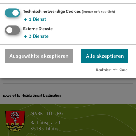
Ausstattung & Information
Technisch notwendige Cookies
(immer erforderlich)
↓
1
Dienst
Adresse
Externe Dienste
↓
3
Dienste
Ferienhaus Maier
Am Bach 2
85135
Titting
Ausgewählte akzeptieren
Alle akzeptieren
Morsbach
Tel.
08423 985505
Realisiert mit Klaro!
Kontaktformular »
powered by Holidu Smart Destination
MARKT TITTING
Rathausplatz 1
85135 Titting