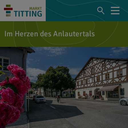
Im Herzen des Anlautertals