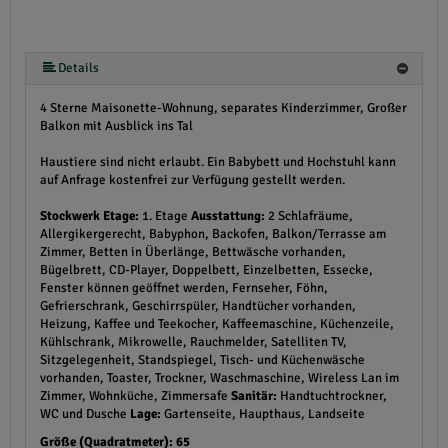
Details
4 Sterne Maisonette-Wohnung, separates Kinderzimmer, Großer
Balkon mit Ausblick ins Tal
Haustiere sind nicht erlaubt. Ein Babybett und Hochstuhl kann
auf Anfrage kostenfrei zur Verfügung gestellt werden.
Stockwerk Etage:
1. Etage
Ausstattung:
2 Schlafräume,
Allergikergerecht, Babyphon, Backofen, Balkon/Terrasse am
Zimmer, Betten in Überlänge, Bettwäsche vorhanden,
Bügelbrett, CD-Player, Doppelbett, Einzelbetten, Essecke,
Fenster können geöffnet werden, Fernseher, Föhn,
Gefrierschrank, Geschirrspüler, Handtücher vorhanden,
Heizung, Kaffee und Teekocher, Kaffeemaschine, Küchenzeile,
Kühlschrank, Mikrowelle, Rauchmelder, Satelliten TV,
Sitzgelegenheit, Standspiegel, Tisch- und Küchenwäsche
vorhanden, Toaster, Trockner, Waschmaschine, Wireless Lan im
Zimmer, Wohnküche, Zimmersafe
Sanitär:
Handtuchtrockner,
WC und Dusche
Lage:
Gartenseite, Haupthaus, Landseite
Größe (Quadratmeter): 65