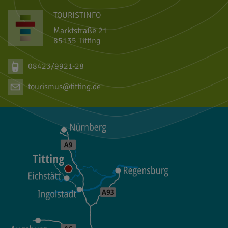
TOURISTINFO
Marktstraße 21
85135 Titting
08423/9921-28
tourismus@titting.de