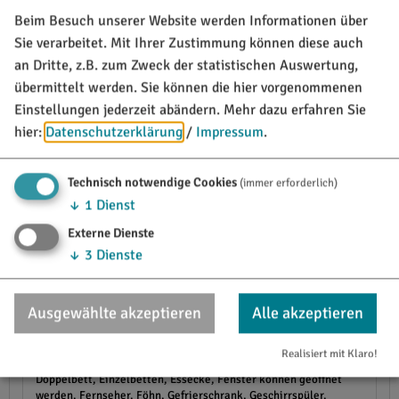
Beim Besuch unserer Website werden Informationen über
Ferienwohnung 90 qm, 4 Sterne, Maisonette
Sie verarbeitet. Mit Ihrer Zustimmung können diese auch
an Dritte, z.B. zum Zweck der statistischen Auswertung,
98,00 €
heute ab
pro Einheit/ Nacht für 2 Pers.
übermittelt werden. Sie können die hier vorgenommenen
(ab 15 Jahre)
Einstellungen jederzeit abändern.
Mehr dazu erfahren Sie
hier:
Datenschutzerklärung
/
Impressum
.
Technisch notwendige Cookies
(immer erforderlich)
Details
↓
1
Dienst
Externe Dienste
Maisonette-Wohnung, 4 Sterne, Großer Balkon mit traumhaft
schönem Ausblick ins Tal
↓
3
Dienste
Haustiere sind nicht erlaubt. Ein Babybett kann auf Anfrage
kostenfrei zur Verfügung gestellt werden.
Ausgewählte akzeptieren
Alle akzeptieren
Stockwerk Etage:
1. Etage
Ausstattung:
2 Schlafräume,
Allergikergerecht, Babyphon, Backofen, Balkon/Terrasse am
Realisiert mit Klaro!
Zimmer, Betten in Überlänge, Bügelbrett, CD-Player,
Doppelbett, Einzelbetten, Essecke, Fenster können geöffnet
werden, Fernseher, Föhn, Gefrierschrank, Geschirrspüler,