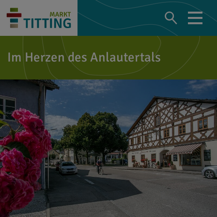
Im Herzen des Anlautertals