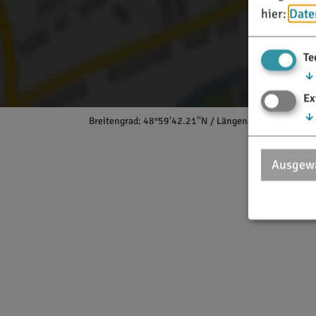
hier:
Date
Te
↓
Ex
↓
Breitengrad: 48°59'42.21''N / Längengrad: 11°12'35.
Ausgewä