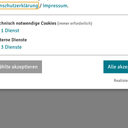
nschutzerklärung
/
Impressum
.
chnisch notwendige Cookies
(immer erforderlich)
1
Dienst
terne Dienste
3
Dienste
74''E
hlte akzeptieren
Alle akze
Realisie