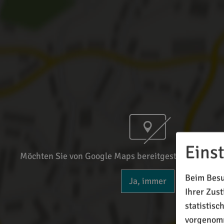
Eins
Möchten Sie von Google Maps bereitgestellte externe
Beim Besu
Ja, immer
Ihrer Zus
statistis
vorgenomm