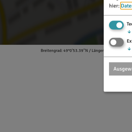
hier:
Date
Te
↓
Ex
↓
Breitengrad: 49°0'53.39''N / Längengrad: 11°7'35.1
Ausgewä