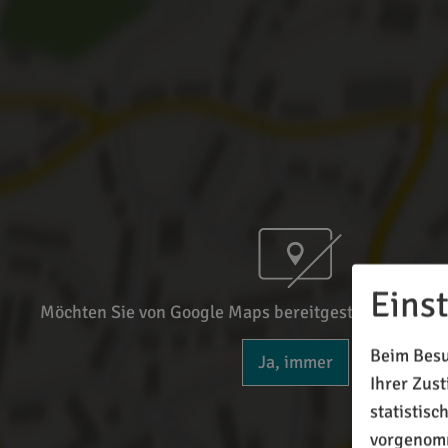
Eins
Möchten Sie von Google Maps bereitgestellte externe
Beim Besu
Ja, immer
Ihrer Zus
statistis
vorgenomm