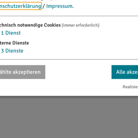
nschutzerklärung
/
Impressum
.
chnisch notwendige Cookies
(immer erforderlich)
1
Dienst
terne Dienste
3
Dienste
''E
hlte akzeptieren
Alle akze
Realisie