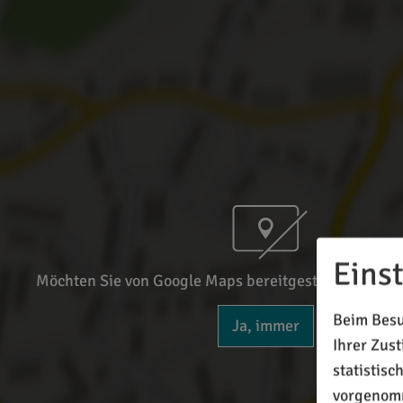
Eins
Möchten Sie von Google Maps bereitgestellte externe
Beim Besu
Ja, immer
Ihrer Zus
statistis
vorgenomm