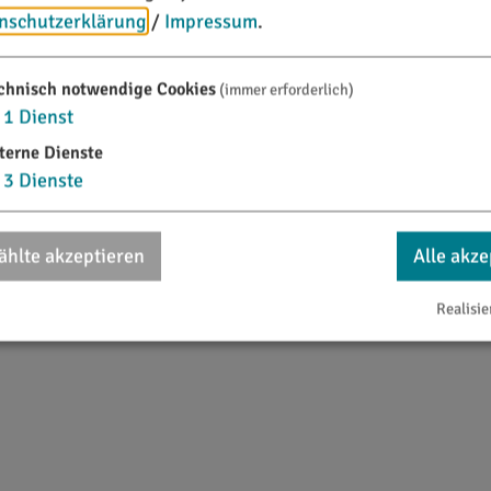
nschutzerklärung
/
Impressum
.
chnisch notwendige Cookies
(immer erforderlich)
1
Dienst
terne Dienste
3
Dienste
''E
hlte akzeptieren
Alle akze
Realisie