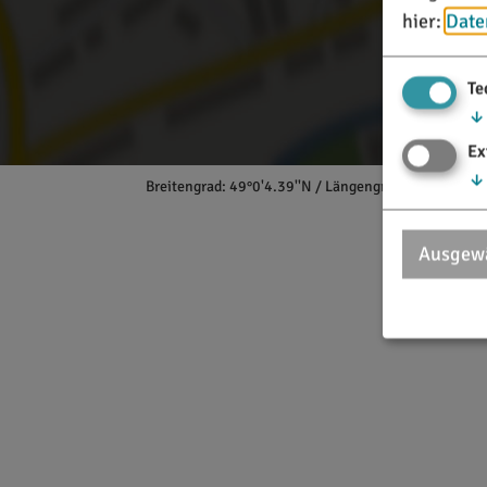
hier:
Date
Te
↓
Ex
↓
Breitengrad: 49°0'4.39''N / Längengrad: 11°12'42.98
Ausgewä