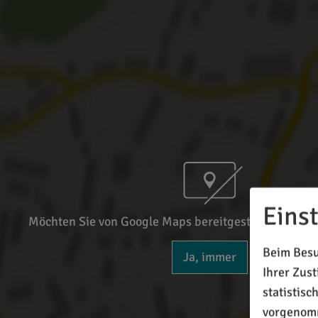
Eins
Möchten Sie von Google Maps bereitgestellte externe
Beim Besu
Ja, immer
Ihrer Zus
statistis
vorgenomm