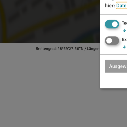
hier:
Date
Te
↓
Ex
↓
Breitengrad: 48°59'27.56''N / Längengrad: 11°10'45.
Ausgewä