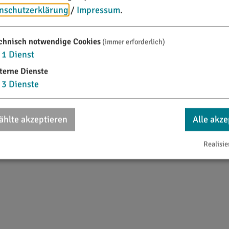
nschutzerklärung
/
Impressum
.
chnisch notwendige Cookies
(immer erforderlich)
1
Dienst
terne Dienste
3
Dienste
74''E
hlte akzeptieren
Alle akze
Realisie