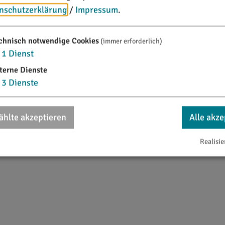
nschutzerklärung
/
Impressum
.
chnisch notwendige Cookies
(immer erforderlich)
1
Dienst
terne Dienste
3
Dienste
75''E
hlte akzeptieren
Alle akze
Realisie