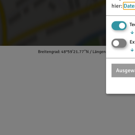
hier:
Date
Te
↓
Ex
↓
Breitengrad: 48°59'21.77''N / Längengrad: 11°10'47.
Ausgewä