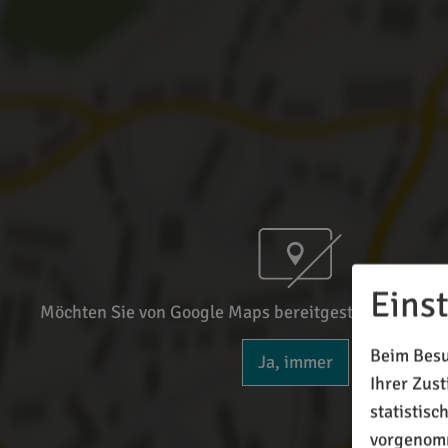
Eins
Möchten Sie von Google Maps bereitgestellte externe
Beim Besu
Ja, immer
Ihrer Zus
statistis
vorgenomm